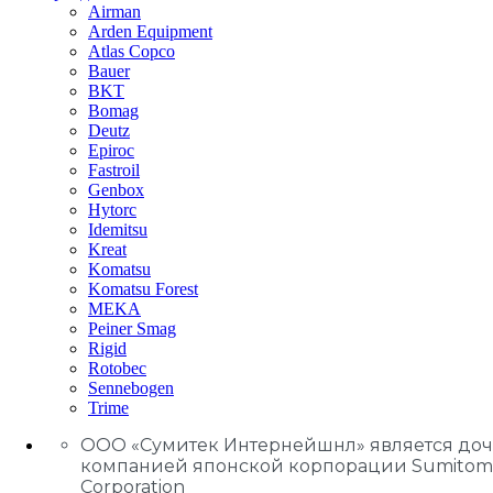
Airman
Arden Equipment
Atlas Сopco
Bauer
BKT
Bomag
Deutz
Epiroc
Fastroil
Genbox
Hytorc
Idemitsu
Kreat
Komatsu
Komatsu Forest
MEKA
Peiner Smag
Rigid
Rotobec
Sennebogen
Trime
ООО «Сумитек Интернейшнл» является до
компанией японской корпорации Sumitom
Corporation