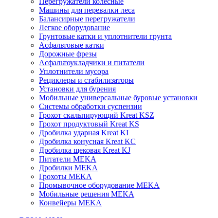
Перегружатели колесные
Машины для перевалки леса
Балансирные перегружатели
Легкое оборудование
Грунтовые катки и уплотнители грунта
Асфальтовые катки
Дорожные фрезы
Асфальтоукладчики и питатели
Уплотнители мусора
Рециклеры и стабилизаторы
Установки для бурения
Мобильные универсальные буровые установки
Системы обработки суспензии
Грохот скальпирующий Kreat KSZ
Грохот продуктовый Kreat KS
Дробилка ударная Kreat KI
Дробилка конусная Kreat KC
Дробилка щековая Kreat KJ
Питатели MEKA
Дробилки MEKA
Грохоты MEKA
Промывочное оборудование MEKA
Мобильные решения MEKA
Конвейеры MEKA