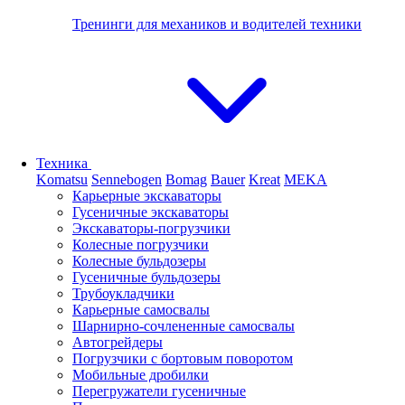
Тренинги для механиков и водителей техники
Техника
Komatsu
Sennebogen
Bomag
Bauer
Kreat
MEKA
Карьерные экскаваторы
Гусеничные экскаваторы
Экскаваторы-погрузчики
Колесные погрузчики
Колесные бульдозеры
Гусеничные бульдозеры
Трубоукладчики
Карьерные самосвалы
Шарнирно-сочлененные cамосвалы
Автогрейдеры
Погрузчики с бортовым поворотом
Мобильные дробилки
Перегружатели гусеничные