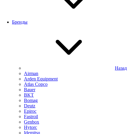
Бренды
Назад
Airman
Arden Equipment
Atlas Сopco
Bauer
BKT
Bomag
Deutz
Epiroc
Fastroil
Genbox
Hytorc
Idemitsu