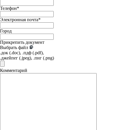
Телефон
*
Электронная почта
*
Город
Прикрепить документ
Выбрать файл
.док (.doc), .пдф (.pdf),
.джейпег (.jpeg), .пнг (.png)
Комментарий