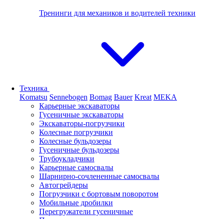
Тренинги для механиков и водителей техники
Техника
Komatsu
Sennebogen
Bomag
Bauer
Kreat
MEKA
Карьерные экскаваторы
Гусеничные экскаваторы
Экскаваторы-погрузчики
Колесные погрузчики
Колесные бульдозеры
Гусеничные бульдозеры
Трубоукладчики
Карьерные самосвалы
Шарнирно-сочлененные cамосвалы
Автогрейдеры
Погрузчики с бортовым поворотом
Мобильные дробилки
Перегружатели гусеничные