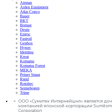
Airman
Arden Equipment
Atlas Сopco
Bauer
BKT
Bomag
Deutz
Epiroc
Fastroil
Genbox
Hytorc
Idemitsu
Kreat
Komatsu
Komatsu Forest
MEKA
Peiner Smag
Rigid
Rotobec
Sennebogen
Trime
ООО «Сумитек Интернейшнл» является до
компанией японской корпорации Sumitom
Corporation