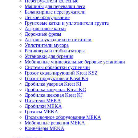
Перегружатели колесные
Машины для перевалки леса
Балансирные перегружатели
Легкое оборудование
Грунтовые катки и уплотнители грунта
Асфальтовые катки
Дорожные фрезы
Асфальтоукладчики и питатели
Уплотнители мусора
Рециклеры и стабилизаторы
Установки для бурения
Мобильные универсальные буровые установки
Системы обработки суспензии
Грохот скальпирующий Kreat KSZ
Грохот продуктовый Kreat KS
Дробилка ударная Kreat KI
Дробилка конусная Kreat KC
Дробилка щековая Kreat KJ
Питатели MEKA
Дробилки MEKA
Грохоты MEKA
Промывочное оборудование MEKA
Мобильные решения MEKA
Конвейеры MEKA