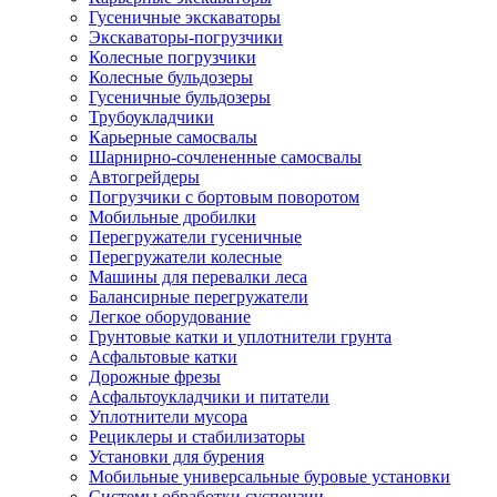
Гусеничные экскаваторы
Экскаваторы-погрузчики
Колесные погрузчики
Колесные бульдозеры
Гусеничные бульдозеры
Трубоукладчики
Карьерные самосвалы
Шарнирно-сочлененные cамосвалы
Автогрейдеры
Погрузчики с бортовым поворотом
Мобильные дробилки
Перегружатели гусеничные
Перегружатели колесные
Машины для перевалки леса
Балансирные перегружатели
Легкое оборудование
Грунтовые катки и уплотнители грунта
Асфальтовые катки
Дорожные фрезы
Асфальтоукладчики и питатели
Уплотнители мусора
Рециклеры и стабилизаторы
Установки для бурения
Мобильные универсальные буровые установки
Системы обработки суспензии