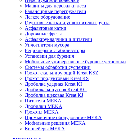
Перегружатели колесные
Машины для перевалки леса
Балансирные перегружатели
Легкое оборудование
Грунтовые катки и уплотнители грунта
Асфальтовые катки
Дорожные фрезы
Асфальтоукладчики и питатели
Уплотнители мусора
Рециклеры и стабилизаторы
Установки для бурения
Мобильные универсальные буровые установки
Системы обработки суспензии
Грохот скальпирующий Kreat KSZ
Грохот продуктовый Kreat KS
Дробилка ударная Kreat KI
Дробилка конусная Kreat KC
Дробилка щековая Kreat KJ
Питатели MEKA
Дробилки MEKA
Грохоты MEKA
Промывочное оборудование MEKA
Мобильные решения MEKA
Конвейеры MEKA