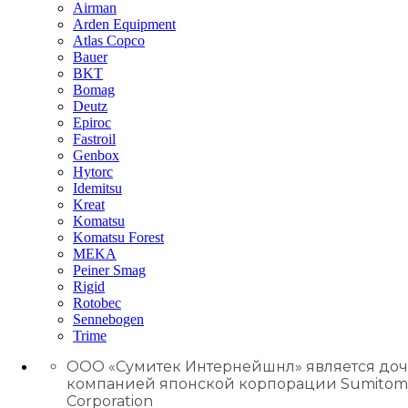
Airman
Arden Equipment
Atlas Сopco
Bauer
BKT
Bomag
Deutz
Epiroc
Fastroil
Genbox
Hytorc
Idemitsu
Kreat
Komatsu
Komatsu Forest
MEKA
Peiner Smag
Rigid
Rotobec
Sennebogen
Trime
ООО «Сумитек Интернейшнл» является до
компанией японской корпорации Sumitom
Corporation