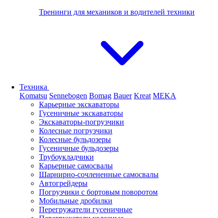
Тренинги для механиков и водителей техники
Техника
Komatsu
Sennebogen
Bomag
Bauer
Kreat
MEKA
Карьерные экскаваторы
Гусеничные экскаваторы
Экскаваторы-погрузчики
Колесные погрузчики
Колесные бульдозеры
Гусеничные бульдозеры
Трубоукладчики
Карьерные самосвалы
Шарнирно-сочлененные cамосвалы
Автогрейдеры
Погрузчики с бортовым поворотом
Мобильные дробилки
Перегружатели гусеничные