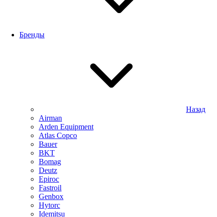
Бренды
Назад
Airman
Arden Equipment
Atlas Сopco
Bauer
BKT
Bomag
Deutz
Epiroc
Fastroil
Genbox
Hytorc
Idemitsu