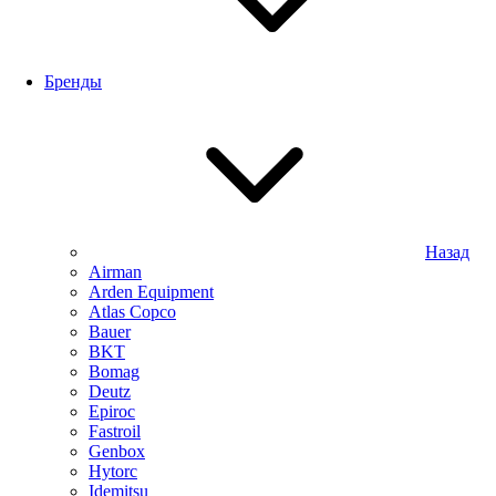
Бренды
Назад
Airman
Arden Equipment
Atlas Сopco
Bauer
BKT
Bomag
Deutz
Epiroc
Fastroil
Genbox
Hytorc
Idemitsu