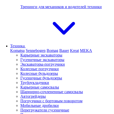
Тренинги для механиков и водителей техники
Техника
Komatsu
Sennebogen
Bomag
Bauer
Kreat
MEKA
Карьерные экскаваторы
Гусеничные экскаваторы
Экскаваторы-погрузчики
Колесные погрузчики
Колесные бульдозеры
Гусеничные бульдозеры
Трубоукладчики
Карьерные самосвалы
Шарнирно-сочлененные cамосвалы
Автогрейдеры
Погрузчики с бортовым поворотом
Мобильные дробилки
Перегружатели гусеничные