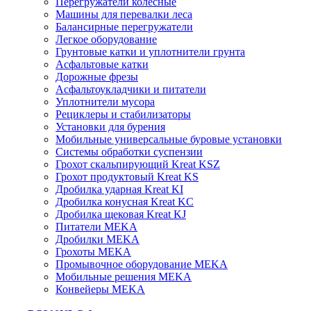
Перегружатели колесные
Машины для перевалки леса
Балансирные перегружатели
Легкое оборудование
Грунтовые катки и уплотнители грунта
Асфальтовые катки
Дорожные фрезы
Асфальтоукладчики и питатели
Уплотнители мусора
Рециклеры и стабилизаторы
Установки для бурения
Мобильные универсальные буровые установки
Системы обработки суспензии
Грохот скальпирующий Kreat KSZ
Грохот продуктовый Kreat KS
Дробилка ударная Kreat KI
Дробилка конусная Kreat KC
Дробилка щековая Kreat KJ
Питатели MEKA
Дробилки MEKA
Грохоты MEKA
Промывочное оборудование MEKA
Мобильные решения MEKA
Конвейеры MEKA