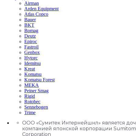
Airman
Arden Equipment
Atlas Сopco
Bauer
BKT
Bomag
Deutz
Epiroc
Fastroil
Genbox
Hytorc
Idemitsu
Kreat
Komatsu
Komatsu Forest
MEKA
Peiner Smag
Rigid
Rotobec
Sennebogen
Trime
ООО «Сумитек Интернейшнл» является до
компанией японской корпорации Sumitom
Corporation