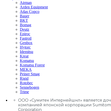
Airman
Arden Equipment
Atlas Сopco
Bauer
BKT
Bomag
Deutz
Epiroc
Fastroil
Genbox
Hytorc
Idemitsu
Kreat
Komatsu
Komatsu Forest
MEKA
Peiner Smag
Rigid
Rotobec
Sennebogen
Trime
ООО «Сумитек Интернейшнл» является до
компанией японской корпорации Sumitom
Corporation