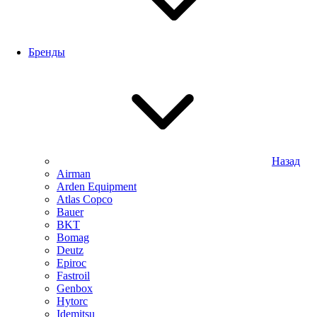
Бренды
Назад
Airman
Arden Equipment
Atlas Сopco
Bauer
BKT
Bomag
Deutz
Epiroc
Fastroil
Genbox
Hytorc
Idemitsu