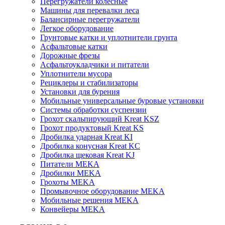
Перегружатели колесные
Машины для перевалки леса
Балансирные перегружатели
Легкое оборудование
Грунтовые катки и уплотнители грунта
Асфальтовые катки
Дорожные фрезы
Асфальтоукладчики и питатели
Уплотнители мусора
Рециклеры и стабилизаторы
Установки для бурения
Мобильные универсальные буровые установки
Системы обработки суспензии
Грохот скальпирующий Kreat KSZ
Грохот продуктовый Kreat KS
Дробилка ударная Kreat KI
Дробилка конусная Kreat KC
Дробилка щековая Kreat KJ
Питатели MEKA
Дробилки MEKA
Грохоты MEKA
Промывочное оборудование MEKA
Мобильные решения MEKA
Конвейеры MEKA