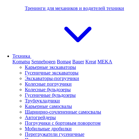
Тренинги для механиков и водителей техники
Техника
Komatsu
Sennebogen
Bomag
Bauer
Kreat
MEKA
Карьерные экскаваторы
Гусеничные экскаваторы
Экскаваторы-погрузчики
Колесные погрузчики
Колесные бульдозеры
Гусеничные бульдозеры
Трубоукладчики
Карьерные самосвалы
Шарнирно-сочлененные cамосвалы
Автогрейдеры
Погрузчики с бортовым поворотом
Мобильные дробилки
Перегружатели гусеничные