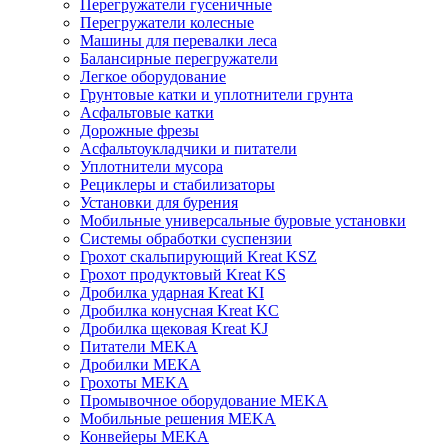
Перегружатели гусеничные
Перегружатели колесные
Машины для перевалки леса
Балансирные перегружатели
Легкое оборудование
Грунтовые катки и уплотнители грунта
Асфальтовые катки
Дорожные фрезы
Асфальтоукладчики и питатели
Уплотнители мусора
Рециклеры и стабилизаторы
Установки для бурения
Мобильные универсальные буровые установки
Системы обработки суспензии
Грохот скальпирующий Kreat KSZ
Грохот продуктовый Kreat KS
Дробилка ударная Kreat KI
Дробилка конусная Kreat KC
Дробилка щековая Kreat KJ
Питатели MEKA
Дробилки MEKA
Грохоты MEKA
Промывочное оборудование MEKA
Мобильные решения MEKA
Конвейеры MEKA