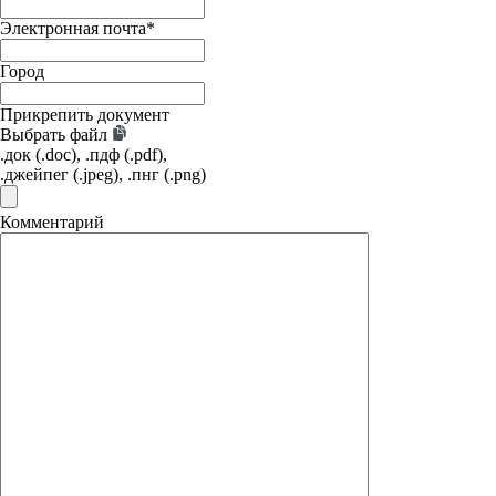
Электронная почта
*
Город
Прикрепить документ
Выбрать файл
.док (.doc), .пдф (.pdf),
.джейпег (.jpeg), .пнг (.png)
Комментарий