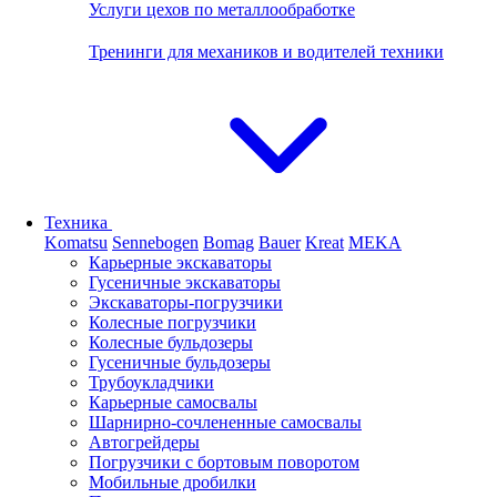
Услуги цехов по металлообработке
Тренинги для механиков и водителей техники
Техника
Komatsu
Sennebogen
Bomag
Bauer
Kreat
MEKA
Карьерные экскаваторы
Гусеничные экскаваторы
Экскаваторы-погрузчики
Колесные погрузчики
Колесные бульдозеры
Гусеничные бульдозеры
Трубоукладчики
Карьерные самосвалы
Шарнирно-сочлененные cамосвалы
Автогрейдеры
Погрузчики с бортовым поворотом
Мобильные дробилки