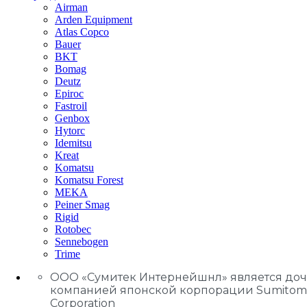
Airman
Arden Equipment
Atlas Сopco
Bauer
BKT
Bomag
Deutz
Epiroc
Fastroil
Genbox
Hytorc
Idemitsu
Kreat
Komatsu
Komatsu Forest
MEKA
Peiner Smag
Rigid
Rotobec
Sennebogen
Trime
ООО «Сумитек Интернейшнл» является до
компанией японской корпорации Sumitom
Corporation