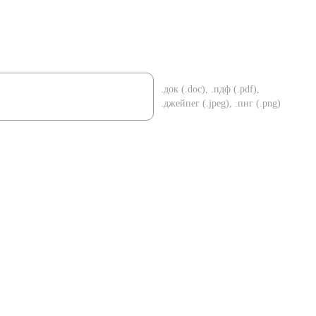
.док (.doc), .пдф (.pdf),
.джейпег (.jpeg), .пнг (.png)