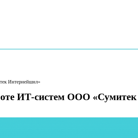
итек Интернейшнл»
боте ИТ-систем ООО «Сумите