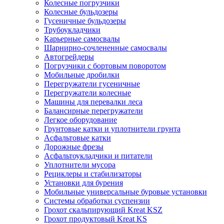
Колесные погрузчики
Колесные бульдозеры
Гусеничные бульдозеры
Трубоукладчики
Карьерные самосвалы
Шарнирно-сочлененные cамосвалы
Автогрейдеры
Погрузчики с бортовым поворотом
Мобильные дробилки
Перегружатели гусеничные
Перегружатели колесные
Машины для перевалки леса
Балансирные перегружатели
Легкое оборудование
Грунтовые катки и уплотнители грунта
Асфальтовые катки
Дорожные фрезы
Асфальтоукладчики и питатели
Уплотнители мусора
Рециклеры и стабилизаторы
Установки для бурения
Мобильные универсальные буровые установки
Системы обработки суспензии
Грохот скальпирующий Kreat KSZ
Грохот продуктовый Kreat KS